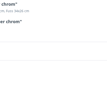
r chrom"
0 cm, Fuss 34x26 cm
ler chrom"