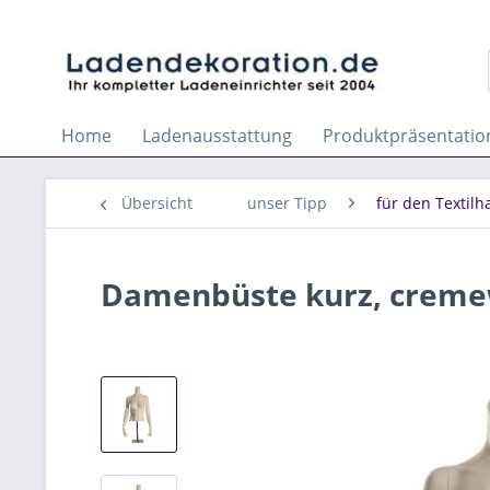
Home
Ladenausstattung
Produktpräsentatio
Übersicht
unser Tipp
für den Textilh
Damenbüste kurz, cremew