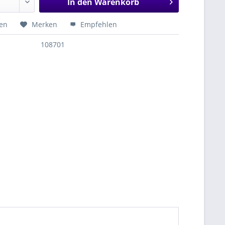
In den
Warenkorb
hen
Merken
Empfehlen
108701