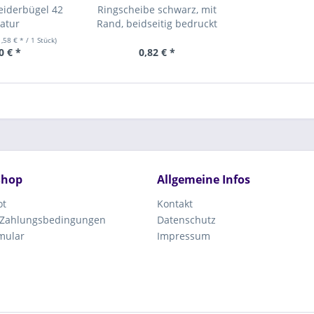
eiderbügel 42
Ringscheibe schwarz, mit
atur
Rand, beidseitig bedruckt
1,58 € * / 1 Stück)
0 € *
0,82 € *
Shop
Allgemeine Infos
ot
Kontakt
 Zahlungsbedingungen
Datenschutz
mular
Impressum