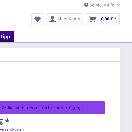
Service/Hilfe
Mein Konto
0,00 € *
 Tipp
 Artikel steht derzeit nicht zur Verfügung!
€ *
 Versandkosten